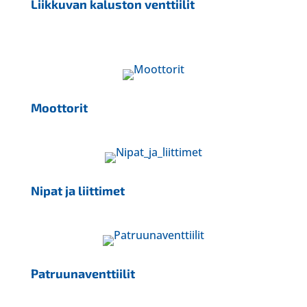
Liikkuvan kaluston venttiilit
Moottorit
Nipat ja liittimet
Patruunaventtiilit